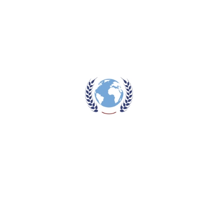
risus porttitor pulvinar. Sed porttitor mi et dui semper
auctor. Donec sed dapibus dui, et iaculis odio. Quisque sed
iaculis sapien, in convallis mi. Duis a tortor magna. Morbi
tempus tempor massa quis accumsan. Ut nec consectetur
nulla. Nunc non ipsum lorem. Mauris vehicula volutpat odio
vitae gravida.
Coffee
,
love
,
We
What is #Hellokucky15?
Prev post
Guennadi Ivanov Kuhn
Next post